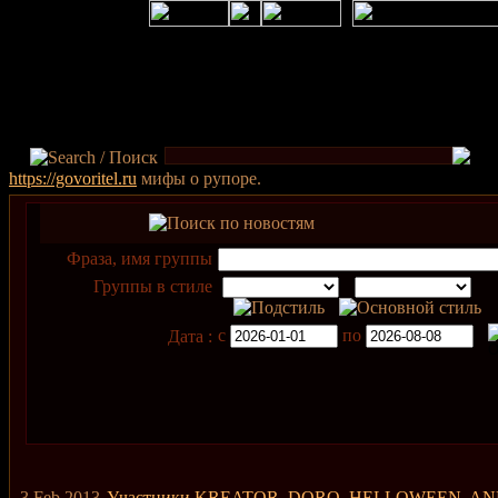
https://govoritel.ru
мифы о рупоре.
Фраза, имя группы
Группы в стиле
с
по
Дата :
3 Feb 2013
Участники KREATOR, DORO, HELLOWEEN, ANN