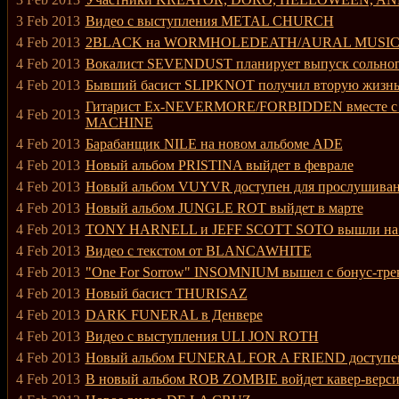
3 Feb 2013
Видео с выступления METAL CHURCH
4 Feb 2013
2BLACK на WORMHOLEDEATH/AURAL MUSI
4 Feb 2013
Вокалист SEVENDUST планирует выпуск сольног
4 Feb 2013
Бывший басист SLIPKNOT получил вторую жизн
Гитарист Ex-NEVERMORE/FORBIDDEN вместе 
4 Feb 2013
MACHINE
4 Feb 2013
Барабанщик NILE на новом альбоме ADE
4 Feb 2013
Новый альбом PRISTINA выйдет в феврале
4 Feb 2013
Новый альбом VUYVR доступен для прослушива
4 Feb 2013
Новый альбом JUNGLE ROT выйдет в марте
4 Feb 2013
TONY HARNELL и JEFF SCOTT SOTO вышли на 
4 Feb 2013
Видео с текстом от BLANCAWHITE
4 Feb 2013
"One For Sorrow" INSOMNIUM вышел с бонус-тре
4 Feb 2013
Новый басист THURISAZ
4 Feb 2013
DARK FUNERAL в Денвере
4 Feb 2013
Видео с выступления ULI JON ROTH
4 Feb 2013
Новый альбом FUNERAL FOR A FRIEND доступен
4 Feb 2013
В новый альбом ROB ZOMBIE войдет кавер-в