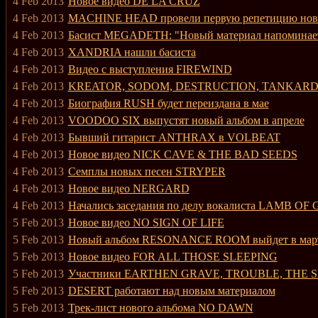
4 Feb 2013
Новое видео DE LA CRUZ
4 Feb 2013
MACHINE HEAD провели первую репетицию ново
4 Feb 2013
Басист MEGADETH: "Новый материал напомина
4 Feb 2013
XANDRIA нашли басиста
4 Feb 2013
Видео с выступления FIREWIND
4 Feb 2013
KREATOR, SODOM, DESTRUCTION, TANKARD: Досту
4 Feb 2013
Биография RUSH будет переиздана в мае
4 Feb 2013
VOODOO SIX выпустят новый альбом в апреле
4 Feb 2013
Бывший гитарист ANTHRAX в VOLBEAT
4 Feb 2013
Новое видео NICK CAVE & THE BAD SEEDS
4 Feb 2013
Семплы новых песен STRYPER
4 Feb 2013
Новое видео NERGARD
4 Feb 2013
Начались заседания по делу вокалиста LAMB OF
5 Feb 2013
Новое видео NO SIGN OF LIFE
5 Feb 2013
Новый альбом RESONANCE ROOM выйдет в мар
5 Feb 2013
Новое видео FOR ALL THOSE SLEEPING
5 Feb 2013
Участники EARTHEN GRAVE, TROUBLE, THE S
5 Feb 2013
DESERT работают над новым материалом
5 Feb 2013
Трек-лист нового альбома NO DAWN