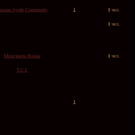
1
ussian Synth Community
1
чел.
1
чел.
Musickness Russia
1
чел.
T.C.I.
1