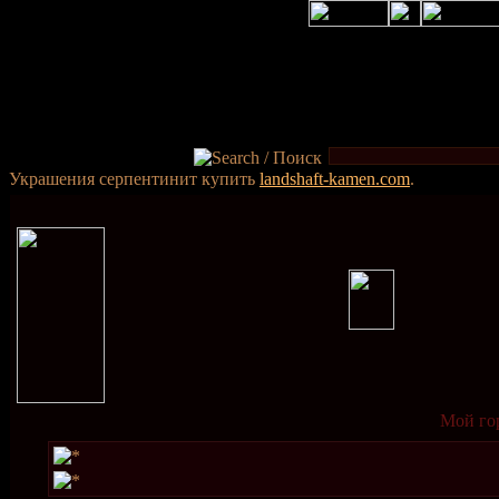
Украшения серпентинит купить
landshaft-kamen.com
.
Мой го