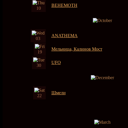
BEHEMOTH
10
ANATHEMA
03
Мельница, Калинов Мост
19
UFO
30
Шмели
22