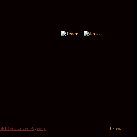
SPIKA Concert Agency
1
чел.