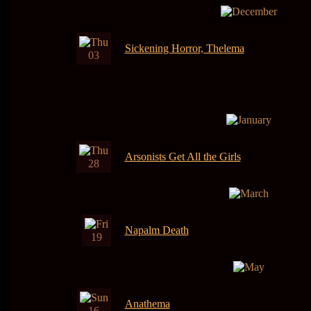
Sickening Horror, Thelema
03
Arsonists Get All the Girls
28
Napalm Death
19
Anathema
16