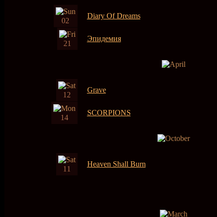
Diary Of Dreams
02
Эпидемия
21
Grave
12
SCORPIONS
14
Heaven Shall Burn
11